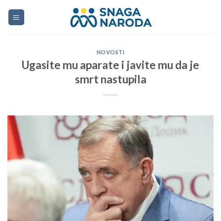
Skip
to
content
NOVOSTI
Ugasite mu aparate i javite mu da je
smrt nastupila