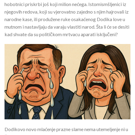
hobotnici priskrbi još koji milion nećega. Istomismšljenici iz
njegovih redova, koji su vjerovatno zajedno s njim hajrovali iz
narodne kase, ili produžene ruke osakaćenog Dodika love u
mutnom i nastavljaju da varaju vlastiti narod. Šta li će se desiti
kad shvate da su političkom mrtvacu aparati isključeni?
Dodikovo novo mlaćenje prazne slame nema utemeljenje ni u