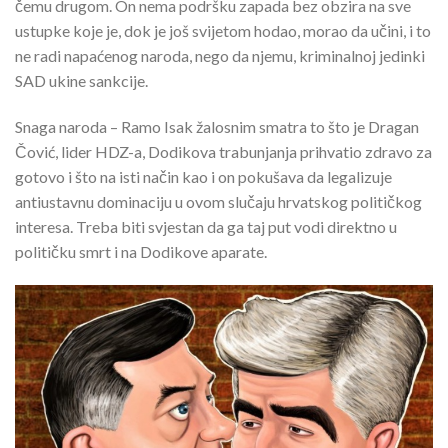
čemu drugom. On nema podršku zapada bez obzira na sve
ustupke koje je, dok je još svijetom hodao, morao da učini, i to
ne radi napaćenog naroda, nego da njemu, kriminalnoj jedinki
SAD ukine sankcije.
Snaga naroda – Ramo Isak žalosnim smatra to što je Dragan
Čović, lider HDZ-a, Dodikova trabunjanja prihvatio zdravo za
gotovo i što na isti način kao i on pokušava da legalizuje
antiustavnu dominaciju u ovom slučaju hrvatskog političkog
interesa. Treba biti svjestan da ga taj put vodi direktno u
političku smrt i na Dodikove aparate.