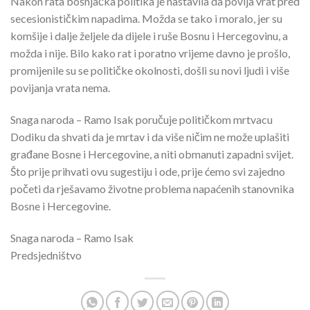
Nakon rata bošnjačka politika je nastavila da povija vrat pred
secesionističkim napadima. Možda se tako i moralo, jer su
komšije i dalje željele da dijele i ruše Bosnu i Hercegovinu, a
možda i nije. Bilo kako rat i poratno vrijeme davno je prošlo,
promijenile su se političke okolnosti, došli su novi ljudi i više
povijanja vrata nema.
Snaga naroda – Ramo Isak poručuje političkom mrtvacu
Dodiku da shvati da je mrtav i da više ničim ne može uplašiti
građane Bosne i Hercegovine, a niti obmanuti zapadni svijet.
Što prije prihvati ovu sugestiju i ode, prije ćemo svi zajedno
početi da rješavamo životne problema napaćenih stanovnika
Bosne i Hercegovine.
Snaga naroda – Ramo Isak
Predsjedništvo