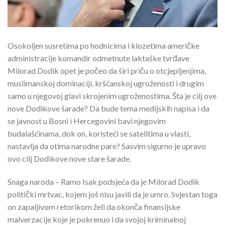
Osokoljen susretima po hodnicima i klozetima američke
administracije komandir odmetnute laktaške tvrđave
Milorad Dodik opet je počeo da širi priču o otcjepljenjima,
muslimanskoj dominaciji, kršćanskoj ugroženosti i drugim
samo u njegovoj glavi skrojenim ugroženostima. Šta je cilj ove
nove Dodikove šarade? Da bude tema medijskih napisa i da
se javnost u Bosni i Hercegovini bavi njegovim
budalašćinama, dok on, koristeći se satelitima u vlasti,
nastavlja da otima narodne pare? Sasvim sigurno je upravo
ovo cilj Dodikove nove stare šarade.
Snaga naroda – Ramo Isak podsjeća da je Milorad Dodik
politički mrtvac, kojem još nisu javili da je umro. Svjestan toga
on zapaljivom retorikom želi da okonča finansijske
malverzacije koje je pokrenuo i da svojoj kriminalnoj