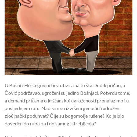
U Bosni i Hercegovini bez obzira na to šta Dodik pričao, a
Čović podržavao, ugroženi su jedino Bošnjaci. Potvrdu tome,
a demanti pričama o kršćanskoj ugroženosti pronalazimo i u
posljednjem ratu. Nad kim su izvršeni genocid i udruženi
zločinački poduhvat? Čije su bogomolje rušene? Ko je bio
doveden do ruba pa i do samog istrebljenja?