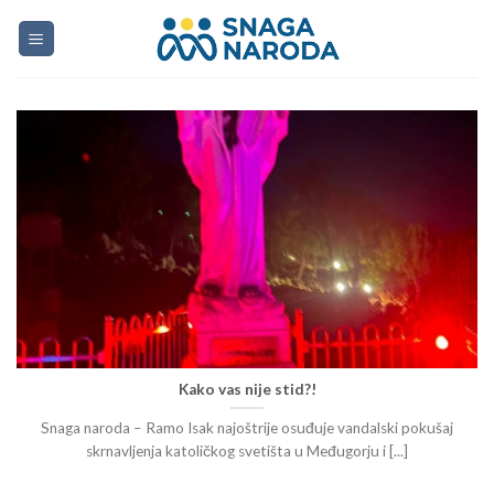
Skip
to
content
Kako vas nije stid?!
Snaga naroda – Ramo Isak najoštrije osuđuje vandalski pokušaj
skrnavljenja katoličkog svetišta u Međugorju i [...]