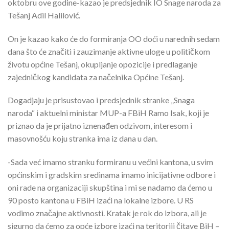
oktobru ove godine-kazao je predsjednik IO Snage naroda za
Tešanj Adil Halilović.
On je kazao kako će do formiranja OO doći u narednih sedam
dana što će značiti i zauzimanje aktivne uloge u političkom
životu općine Tešanj, okupljanje opozicije i predlaganje
zajedničkog kandidata za načelnika Općine Tešanj.
Dogadjaju je prisustovao i predsjednik stranke „Snaga
naroda“ i aktuelni ministar MUP-a FBiH Ramo Isak, koji je
priznao da je prijatno iznenađen odzivom, interesom i
masovnošću koju stranka ima iz dana u dan.
-Sada već imamo stranku formiranu u većini kantona, u svim
općinskim i gradskim sredinama imamo inicijativne odbore i
oni rade na organizaciji skupština i mi se nadamo da ćemo u
90 posto kantona u FBiH izaći na lokalne izbore. U RS
vodimo značajne aktivnosti. Kratak je rok do izbora, ali je
sigurno da ćemo za opće izbore izaći na teritoriji čitave BiH –