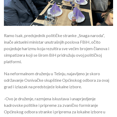
Ramo Isak, predsjednik političke stranke „Snaga naroda“,
inače aktuelni ministar unutrašnjih poslova FBiH, očito
posjeduje harizmu koja rezultira sve većim brojem članova i
simpatizera koji se širom BiH pridružuju ovoj političkoj
platformi.
Na neformalnom druženju u Tešnju, najavljeno je skoro
održavanje Osnivačke skupštine Općinskog odbora za ovaj
grad i izlazak na predstojeće lokalne izbore.
-Ovo je druženje, razmjena iskustava i unaprjedjenje
kadrovske politike i pripreme za zvanično formiranje
Općinskog odbora stranke i priprema za lokalne izbore u