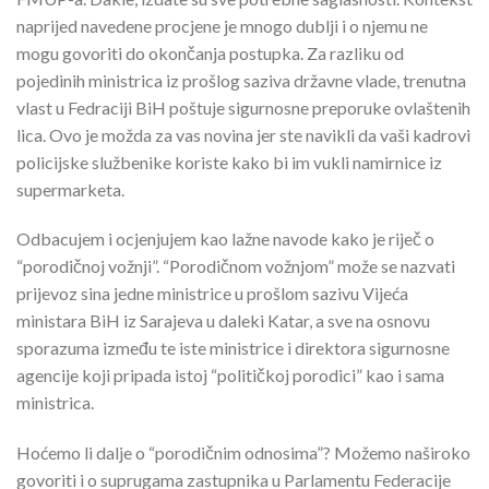
naprijed navedene procjene je mnogo dublji i o njemu ne
mogu govoriti do okončanja postupka. Za razliku od
pojedinih ministrica iz prošlog saziva državne vlade, trenutna
vlast u Fedraciji BiH poštuje sigurnosne preporuke ovlaštenih
lica. Ovo je možda za vas novina jer ste navikli da vaši kadrovi
policijske službenike koriste kako bi im vukli namirnice iz
supermarketa.
Odbacujem i ocjenjujem kao lažne navode kako je riječ o
“porodičnoj vožnji”. “Porodičnom vožnjom” može se nazvati
prijevoz sina jedne ministrice u prošlom sazivu Vijeća
ministara BiH iz Sarajeva u daleki Katar, a sve na osnovu
sporazuma između te iste ministrice i direktora sigurnosne
agencije koji pripada istoj “političkoj porodici” kao i sama
ministrica.
Hoćemo li dalje o “porodičnim odnosima”? Možemo naširoko
govoriti i o suprugama zastupnika u Parlamentu Federacije