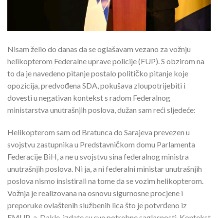
Nisam želio do danas da se oglašavam vezano za vožnju
helikopterom Federalne uprave policije (FUP). S obzirom na
to da je navedeno pitanje postalo političko pitanje koje
opozicija, predvođena SDA, pokušava zloupotrijebiti i
dovesti u negativan kontekst s radom Federalnog
ministarstva unutrašnjih poslova, dužan sam reći sljedeće:
Helikopterom sam od Bratunca do Sarajeva prevezen u
svojstvu zastupnika u Predstavničkom domu Parlamenta
Federacije BiH, a ne u svojstvu sina federalnog ministra
unutrašnjih poslova. Ni ja, a ni federalni ministar unutrašnjih
poslova nismo insistirali na tome da se vozim helikopterom.
Vožnja je realizovana na osnovu sigurnosne procjene i
preporuke ovlaštenih službenih lica što je potvrđeno iz
FMUP-a. Dakle, izdate su sve potrebne saglasnosti. Kontekst