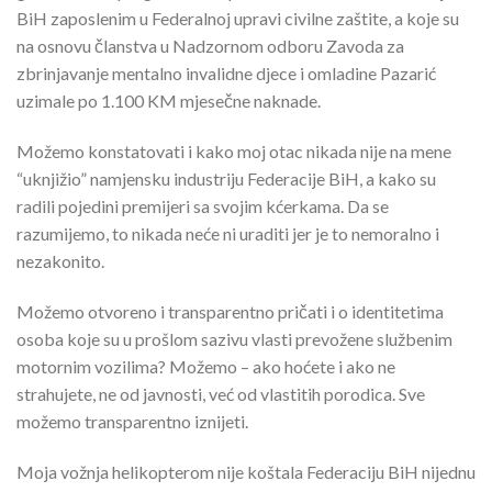
BiH zaposlenim u Federalnoj upravi civilne zaštite, a koje su
na osnovu članstva u Nadzornom odboru Zavoda za
zbrinjavanje mentalno invalidne djece i omladine Pazarić
uzimale po 1.100 KM mjesečne naknade.
Možemo konstatovati i kako moj otac nikada nije na mene
“uknjižio” namjensku industriju Federacije BiH, a kako su
radili pojedini premijeri sa svojim kćerkama. Da se
razumijemo, to nikada neće ni uraditi jer je to nemoralno i
nezakonito.
Možemo otvoreno i transparentno pričati i o identitetima
osoba koje su u prošlom sazivu vlasti prevožene službenim
motornim vozilima? Možemo – ako hoćete i ako ne
strahujete, ne od javnosti, već od vlastitih porodica. Sve
možemo transparentno iznijeti.
Moja vožnja helikopterom nije koštala Federaciju BiH nijednu