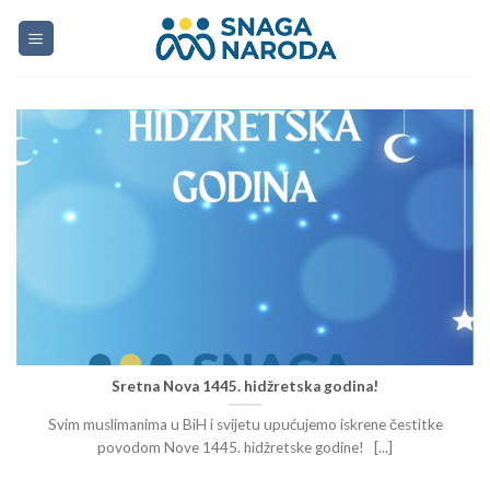
Skip
to
content
Sretna Nova 1445. hidžretska godina!
Svim muslimanima u BiH i svijetu upućujemo iskrene čestitke
povodom Nove 1445. hidžretske godine! [...]