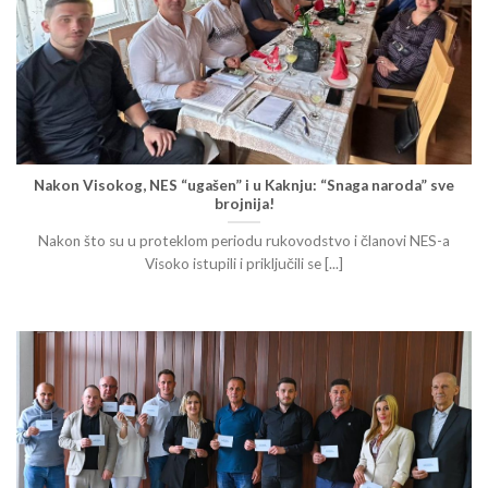
Nakon Visokog, NES “ugašen” i u Kaknju: “Snaga naroda” sve
brojnija!
Nakon što su u proteklom periodu rukovodstvo i članovi NES-a
Visoko istupili i priključili se [...]