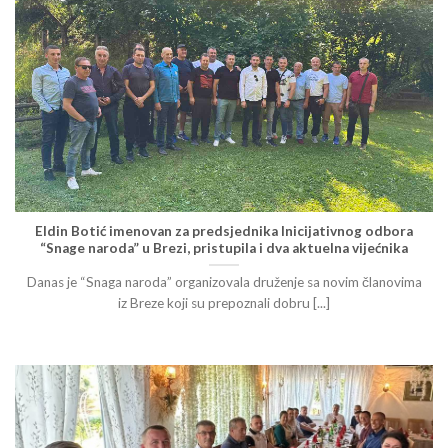
Eldin Botić imenovan za predsjednika Inicijativnog odbora
“Snage naroda” u Brezi, pristupila i dva aktuelna vijećnika
Danas je “Snaga naroda” organizovala druženje sa novim članovima
iz Breze koji su prepoznali dobru [...]