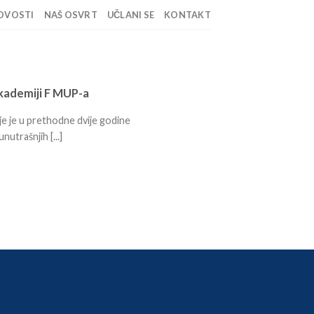
OVOSTI
NAŠ OSVRT
UČLANI SE
KONTAKT
akademiji F MUP-a
je je u prethodne dvije godine
nutrašnjih [...]