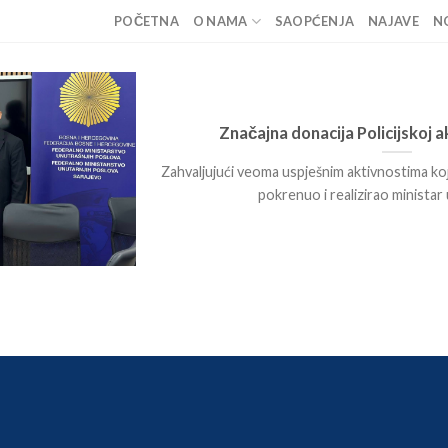
POČETNA
O NAMA
SAOPĆENJA
NAJAVE
N
Značajna donacija Policijskoj 
Zahvaljujući veoma uspješnim aktivnostima ko
pokrenuo i realizirao ministar u