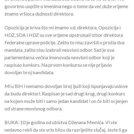
govorimo uopšte o imenima nego o tome da već duže vrijeme
imamo vršioca dužnosti direktora.
Opozicija je kriva što mi imamo v.d. direktora. Opozicija i
HDZ, SDA i HDZ su sve vrijeme opstruisali izbor direktora
Federalne uprave policije. Zašto to nisu završili u prošla dva
mandata, zašto nisu izabrali neovisni odbor. Sad je ova
parlamentarna većina imenovala neovisni odbor koji je
raspisao konkurs. Na prvom konkursu se nije prijavio
dovoljan broj kandidata.
Mi u BiH i nemamo dovoljan broj ljudi koji ispunjavaju uslove
da budu direktori. Raspisan je sad drugi krug, drugi konkurs
na kojem može biti i samo jedan kandidat i on će biti ocjenjen
od strane neovisnog odbora.
BUKA: 10 je godina od ubistva Dženana Memića. Vi ste
nedavno rekli da ste vrlo blizu da razriješite slučaj. Jeste li ga