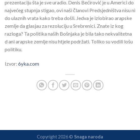
prezentaciju šta je sve uradio. Denis Bećirović je u Americi do
najvećeg stupnja stigao, ovi naši članovi Predsjedništva nisu ni
do ulaznih vrata kako treba došli. Jedva je izlobirao arapske
zemlje da glasjau za rezoluciju u Srebrenici. Znate iz kog
razloga? Ta politika naših Bošnjaka je bila tako nekvalitetna
d ani arapske zemlje nisu htjele podržati. Toliko su vodili lošu
politiku.
Izvor:
6yka.com
Copyright 2026 ©
Snaga naroda