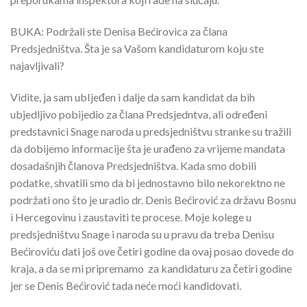
BUKA: Podržali ste Denisa Bećirovica za člana
Predsjedništva. Šta je sa Vašom kandidaturom koju ste
najavljivali?
Vidite, ja sam ubIjeđen i dalje da sam kandidat da bih
ubjedljivo pobijedio za člana Predsjedntva, ali određeni
predstavnici Snage naroda u predsjedništvu stranke su tražili
da dobijemo informacije šta je urađeno za vrijeme mandata
dosadašnjih članova Predsjedništva. Kada smo dobili
podatke, shvatili smo da bi jednostavno bilo nekorektno ne
podržati ono što je uradio dr. Denis Bećirović za državu Bosnu
i Hercegovinu i zaustaviti te procese. Moje kolege u
predsjedništvu Snage i naroda su u pravu da treba Denisu
Bećiroviću dati još ove četiri godine da ovaj posao dovede do
kraja, a da se mi pripremamo za kandidaturu za četiri godine
jer se Denis Bećirović tada neće moći kandidovati.