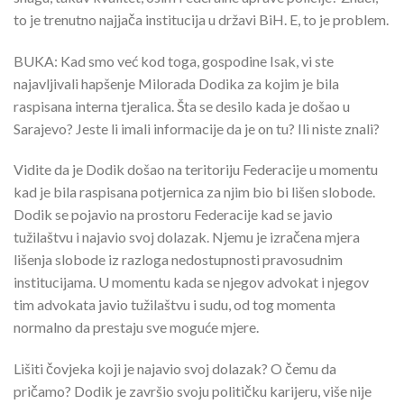
to je trenutno najjača institucija u državi BiH. E, to je problem.
BUKA: Kad smo već kod toga, gospodine Isak, vi ste
najavljivali hapšenje Milorada Dodika za kojim je bila
raspisana interna tjeralica. Šta se desilo kada je došao u
Sarajevo? Jeste li imali informacije da je on tu? Ili niste znali?
Vidite da je Dodik došao na teritoriju Federacije u momentu
kad je bila raspisana potjernica za njim bio bi lišen slobode.
Dodik se pojavio na prostoru Federacije kad se javio
tužilaštvu i najavio svoj dolazak. Njemu je izračena mjera
lišenja slobode iz razloga nedostupnosti pravosudnim
institucijama. U momentu kada se njegov advokat i njegov
tim advokata javio tužilaštvu i sudu, od tog momenta
normalno da prestaju sve moguće mjere.
Lišiti čovjeka koji je najavio svoj dolazak? O čemu da
pričamo? Dodik je završio svoju političku karijeru, više nije