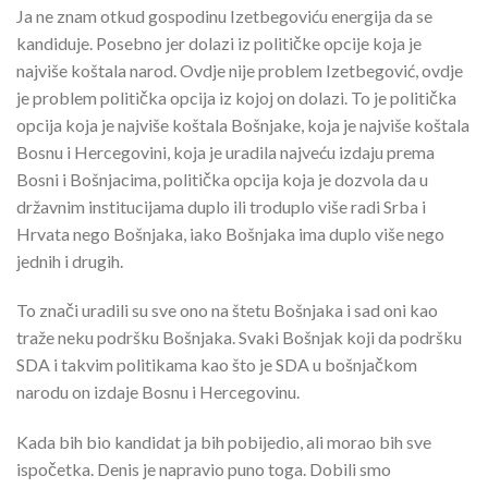
Ja ne znam otkud gospodinu Izetbegoviću energija da se
kandiduje. Posebno jer dolazi iz političke opcije koja je
najviše koštala narod. Ovdje nije problem Izetbegović, ovdje
je problem politička opcija iz kojoj on dolazi. To je politička
opcija koja je najviše koštala Bošnjake, koja je najviše koštala
Bosnu i Hercegovini, koja je uradila najveću izdaju prema
Bosni i Bošnjacima, politička opcija koja je dozvola da u
državnim institucijama duplo ili troduplo više radi Srba i
Hrvata nego Bošnjaka, iako Bošnjaka ima duplo više nego
jednih i drugih.
To znači uradili su sve ono na štetu Bošnjaka i sad oni kao
traže neku podršku Bošnjaka. Svaki Bošnjak koji da podršku
SDA i takvim politikama kao što je SDA u bošnjačkom
narodu on izdaje Bosnu i Hercegovinu.
Kada bih bio kandidat ja bih pobijedio, ali morao bih sve
ispočetka. Denis je napravio puno toga. Dobili smo