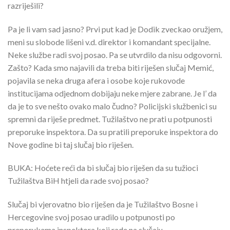
razriješili?
Pa je li vam sad jasno? Prvi put kad je Dodik zveckao oružjem,
meni su slobode lišeni v.d. direktor i komandant specijalne.
Neke službe radi svoj posao. Pa se utvrdilo da nisu odgovorni.
Zašto? Kada smo najavili da treba biti riješen slučaj Memić,
pojavila se neka druga afera i osobe koje rukovode
institucijama odjednom dobijaju neke mjere zabrane. Je l’ da
da je to sve nešto ovako malo čudno? Policijski službenici su
spremni da riješe predmet. Tužilaštvo ne prati u potpunosti
preporuke inspektora. Da su pratili preporuke inspektora do
Nove godine bi taj slučaj bio riješen.
BUKA: Hoćete reći da bi slučaj bio riješen da su tužioci
Tužilaštva BiH htjeli da rade svoj posao?
Slučaj bi vjerovatno bio riješen da je Tužilaštvo Bosne i
Hercegovine svoj posao uradilo u potpunosti po
preporukama inspektora koji rade na slučaju.