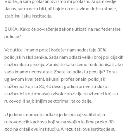
Vidite, ja sam prolazan, svi smo mi prolazni. Ja sam ovdje
danas, sutra neću biti, ali hajde da ostavimo dobro stanje,
stabilnu, jaku instituciju.
BUKA: Kako će povlačenje zakona uticati na rad federalne
policije?
Već utiče. Imamo poteškoće jer nam nedostaje 30%
policijskih službenika. Sada nam odlazi veliki broj policijskih
službenika u penziju. Zamislite kako ćemo funkcionisati ako
sada imamo nedostatak. Znate ko odlazi u penziju? To su
uglavnom kvalitetni, iskusni, profesionalni policijski
službenici koji su 30, 40 deset godina proveli u službi,
službenici koji obnašaju visoke pozicije, službenici koji su
rukovodili najbitnijim sektorima i tako dalje.
U jednom momentu odlaze jedni od najkvalitetnijih
rukovodećih kadrova koji su na svojim leđima preko 30
godina držali ovu instituciju. A rezultati ove institucije su