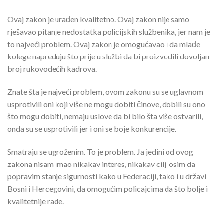
Ovaj zakon je urađen kvalitetno. Ovaj zakon nije samo
rješavao pitanje nedostatka policijskih službenika, jer nam je
to najveći problem. Ovaj zakon je omogućavao i da mlađe
kolege napreduju što prije u službi da bi proizvodili dovoljan
broj rukovodećih kadrova.
Znate šta je najveći problem, ovom zakonu su se uglavnom
usprotivili oni koji više ne mogu dobiti činove, dobili su ono
što mogu dobiti, nemaju uslove da bi bilo šta više ostvarili,
onda su se usprotivili jer i oni se boje konkurencije.
Smatraju se ugroženim. To je problem. Ja jedini od ovog
zakona nisam imao nikakav interes, nikakav cilj, osim da
popravim stanje sigurnosti kako u Federaciji, tako i u državi
Bosni i Hercegovini, da omogućim policajcima da što bolje i
kvalitetnije rade.