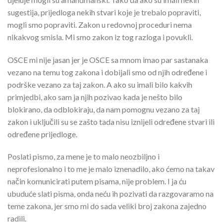
sugestija, prijedloga nekih stvari koje je trebalo popraviti,
mogli smo popraviti. Zakon u redovnoj proceduri nema
nikakvog smisla. Mi smo zakon iz tog razloga i povukli.
OSCE mi nije jasan jer je OSCE sa mnom imao par sastanaka
vezano na temu tog zakona i dobijali smo od njih određene i
podrške vezano za taj zakon. A ako su imali bilo kakvih
primjedbi, ako sam ja njih pozivao kada je nešto bilo
blokirano, da odblokiraju, da nam pomognu vezano za taj
zakon i uključili su se zašto tada nisu iznijeli određene stvari ili
određene prijedloge.
Poslati pismo, za mene je to malo neozbiljno i
neprofesionalno i to me je malo iznenadilo, ako ćemo na takav
način komunicirati putem pisama, nije problem. I ja ću
ubuduće slati pisma, onda neću ih pozivati da razgovaramo na
teme zakona, jer smo mi do sada veliki broj zakona zajedno
radili.