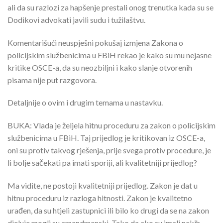
ali da su razlozi za hapšenje prestali onog trenutka kada su se
Dodikovi advokati javili sudu i tužilaštvu.
Komentarišući neuspješni pokušaj izmjena Zakona o
policijskim službenicima u FBiH rekao je kako su mu nejasne
kritike OSCE-a, da su neozbiljni i kako slanje otvorenih
pisama nije put razgovora.
Detaljnije o ovim i drugim temama u nastavku.
BUKA: Vlada je željela hitnu proceduru za zakon o policijskim
službenicima u FBiH. Taj prijedlog je kritikovan iz OSCE-a,
oni su protiv takvog rješenja, prije svega protiv procedure, je
li bolje sačekati pa imati sporiji, ali kvalitetniji prijedlog?
Ma vidite, ne postoji kvalitetniji prijedlog. Zakon je dat u
hitnu proceduru iz razloga hitnosti. Zakon je kvalitetno
urađen, da su htjeli zastupnici ili bilo ko drugi da se na zakon
djeluje mogli su amandmanski. Tako da ako su imali nekih