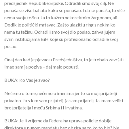
predsjednik Republike Srpske. Odradili smo svoj cilj. Ne
ponaša se više bahato kako se ponašao. I da se ponaša, to više
nema svoju težinu. Ja to kažem nekorektnim žargonom, ali
Dodik je politički mrtavac. Zašto ulaziti u ring s nekim ko
nema tu težinu. Odradili smo svoj dio poslao, zahvaljujem
svim institucijama BiH koje su profesionalno odradile svoj
posao.
Onaj dan kad je pjevao u Predsjedništvu, to je trebalo završiti.
Imao sam ja poziva – daj malo popusti.
BUKA: Ko Vas je zvao?
Nećemo o tome, nećemo o imenima jer to su moji prijatelji
privatno. Ja s kim sam prijatelj, ja sam prijatelj. Ja imam veliki
broj prijatelja i među Srbima i Hrvatima.
BUKA: Je li vrijeme da Federalna uprava policije dobije
direktora u punom mandatu bez obzira na to ko to bio? Ne