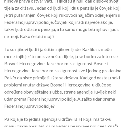
njihova prava ostvarivati. Ti ljudi su ginuli, dali dijelove svog
tijela za državu. Jedan od ljudi koji idu u penziju je čovjek koji
je tri puta ranjen, čovjek koji rukovodi najjačim odjeljenjem u
Federalnoj upravi policije, čovjek koji radi najveće akcije,
takvi ljudi odlaze u penziju, a to samo mogu biti njihovi ljudi,
ne moji. Kako će biti moji?
To su njihovi ljudi i ja štitim njihove ljude. Razlika između
mene i njih je što oni sve nešto dijele, ja se borim za interese
Bosne i Hercegovine. Ja se borim za sigurnost Bosne i
Hercegovine. Ja se borim za sigurnost sve i jednog građanina.
Pa k'o da niste primijetili šta se dešava. Kad god nastaju neki
problemi unutar države Bosne i Hercegovine, uključe se
određene obavještajne službe, strane agencije i uvijek neki
udar prema Federalnoj upravi policije. A zašto udar prema
Federalnoj upravi policije?
Pa koja je to jedina agencija u državi BiH koja ima takvu
snagu, takav kvalitet, osim Federalne uprave policije? Znači,