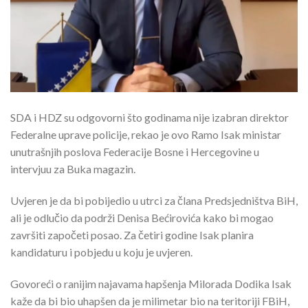
SDA i HDZ su odgovorni što godinama nije izabran direktor
Federalne uprave policije, rekao je ovo Ramo Isak ministar
unutrašnjih poslova Federacije Bosne i Hercegovine u
intervjuu za Buka magazin.
Uvjeren je da bi pobijedio u utrci za člana Predsjedništva BiH,
ali je odlučio da podrži Denisa Bećirovića kako bi mogao
završiti započeti posao. Za četiri godine Isak planira
kandidaturu i pobjedu u koju je uvjeren.
Govoreći o ranijim najavama hapšenja Milorada Dodika Isak
kaže da bi bio uhapšen da je milimetar bio na teritoriji FBiH,