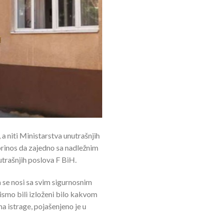
 a niti Ministarstva unutrašnjih
oprinos da zajedno sa nadležnim
utrašnjih poslova F BiH.
 se nosi sa svim sigurnosnim
ismo bili izloženi bilo kakvom
na istrage, pojašenjeno je u