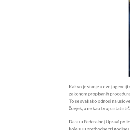
Kakvo je stanje u ovoj agenciji
zakonom propisanih procedura, u
To se svakako odnosi na uslove
čovjek, a ne kao broj u statist
Da su u Federalnoj Upravi polic
koje su u prethodne tri godine 