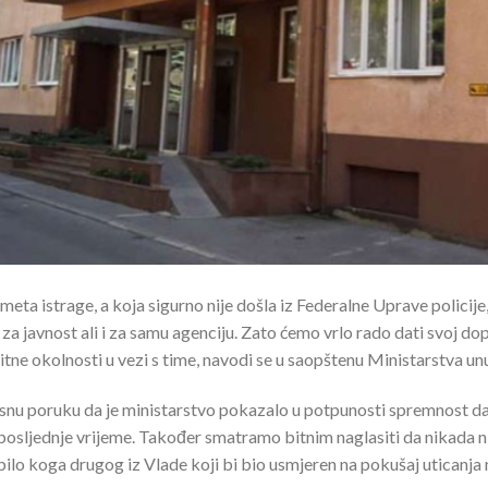
dmeta istrage, a koja sigurno nije došla iz Federalne Uprave policije,
i za javnost ali i za samu agenciju. Zato ćemo vrlo rado dati svoj d
bitne okolnosti u vezi s time, navodi se u saopštenu Ministarstva un
jasnu poruku da je ministarstvo pokazalo u potpunosti spremnost da
 posljednje vrijeme. Također smatramo bitnim naglasiti da nikada n
 bilo koga drugog iz Vlade koji bi bio usmjeren na pokušaj uticanja 