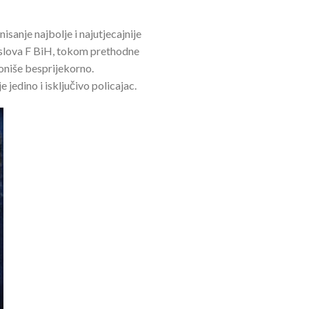
sanje najbolje i najutjecajnije
poslova F BiH, tokom prethodne
ioniše besprijekorno.
jedino i isključivo policajac.