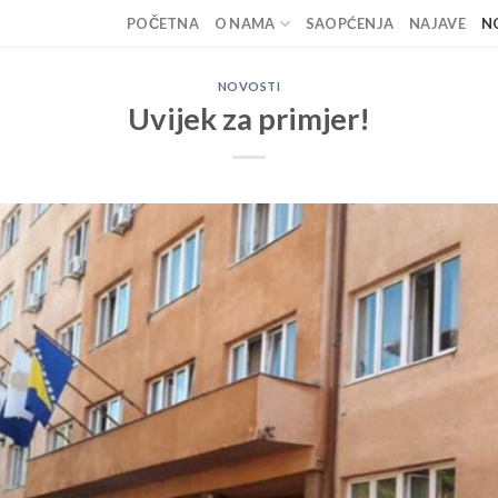
POČETNA
O NAMA
SAOPĆENJA
NAJAVE
N
NOVOSTI
Uvijek za primjer!