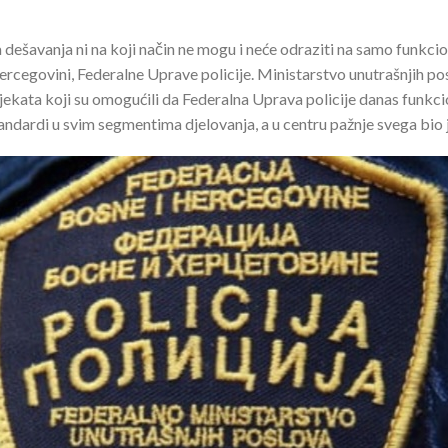
dešavanja ni na koji način ne mogu i neće odraziti na samo funkcioni
Hercegovini, Federalne Uprave policije. Ministarstvo unutrašnjih 
rojekata koji su omogućili da Federalna Uprava policije danas funkc
ndardi u svim segmentima djelovanja, a u centru pažnje svega bio je 