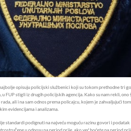
 najbolje opisuju policijski službenici koji su tokom prethodne tri 
 FUP stigli iz drugih policijskih agencija. Kako su nam rekli, ono š
 rada, ali i na sam odnos prema policajcu, kojem je zahvaljujući t
ičkim evidencijama i analizama.
ije standardi podignuti na najveću moguću razinu govori i podatak
utrostručene u odnosu na period prije, ako već hoćete na period prij