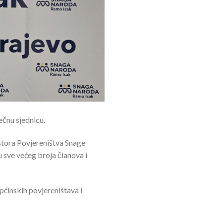
čnu sjednicu.
ostora Povjereništva Snage
u sve većeg broja članova i
pćinskih povjereništava i