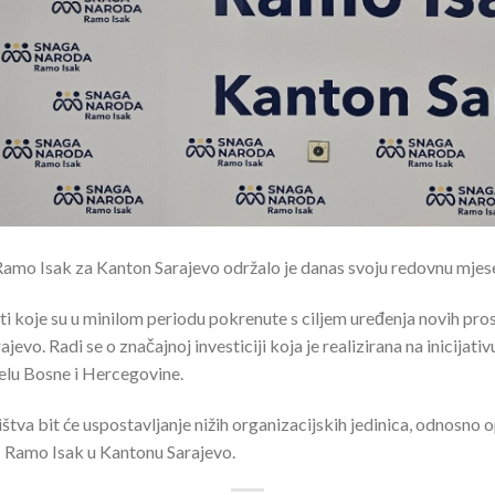
amo Isak za Kanton Sarajevo održalo je danas svoju redovnu mjese
ti koje su u minilom periodu pokrenute s ciljem uređenja novih pr
vo. Radi se o značajnoj investiciji koja je realizirana na inicijativ
elu Bosne i Hercegovine.
tva bit će uspostavljanje nižih organizacijskih jedinica, odnosno o
 Ramo Isak u Kantonu Sarajevo.